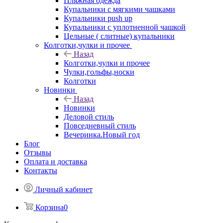
Пляжная одежда
Купальники с мягкими чашками
Купальники push up
Купальники с уплотненной чашкой
Цельные ( слитные) купальники
Колготки,чулки и прочее
Назад
Колготки,чулки и прочее
Чулки,гольфы,носки
Колготки
Новинки
Назад
Новинки
Деловой стиль
Повседневный стиль
Вечеринка.Новый год
Блог
Отзывы
Оплата и доставка
Контакты
Личный кабинет
Корзина
0