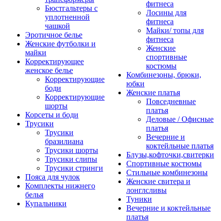
фитнеса
Бюстгальтеры с
Лосины для
уплотненной
фитнеса
чашкой
Майки/ топы для
Эротичное белье
фитнеса
Женские футболки и
Женские
майки
спортивные
Корректирующее
костюмы
женское белье
Комбинезоны, брюки,
Корректирующие
юбки
боди
Женские платья
Корректирующие
Повседневные
шорты
платья
Корсеты и боди
Деловые / Офисные
Трусики
платья
Трусики
Вечерние и
бразилиана
коктейльные платья
Трусики шорты
Блузы,кофточки,свитерки
Трусики слипы
Спортивные костюмы
Трусики стринги
Стильные комбинезоны
Пояса для чулок
Женские свитера и
Комплекты нижнего
лонглсливы
белья
Туники
Купальники
Вечерние и коктейльные
платья