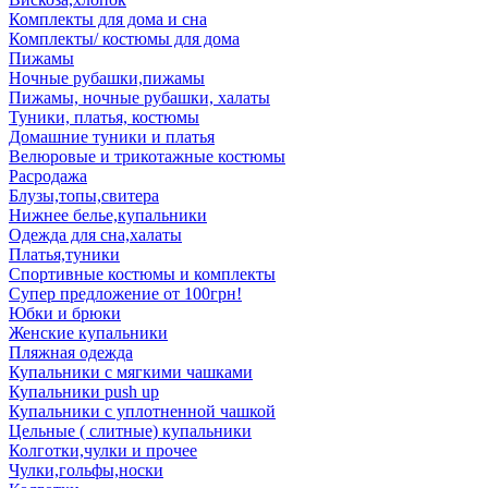
Комплекты для дома и сна
Комплекты/ костюмы для дома
Пижамы
Ночные рубашки,пижамы
Пижамы, ночные рубашки, халаты
Туники, платья, костюмы
Домашние туники и платья
Велюровые и трикотажные костюмы
Расродажа
Блузы,топы,свитера
Нижнее белье,купальники
Одежда для сна,халаты
Платья,туники
Спортивные костюмы и комплекты
Супер предложение от 100грн!
Юбки и брюки
Женские купальники
Пляжная одежда
Купальники с мягкими чашками
Купальники push up
Купальники с уплотненной чашкой
Цельные ( слитные) купальники
Колготки,чулки и прочее
Чулки,гольфы,носки