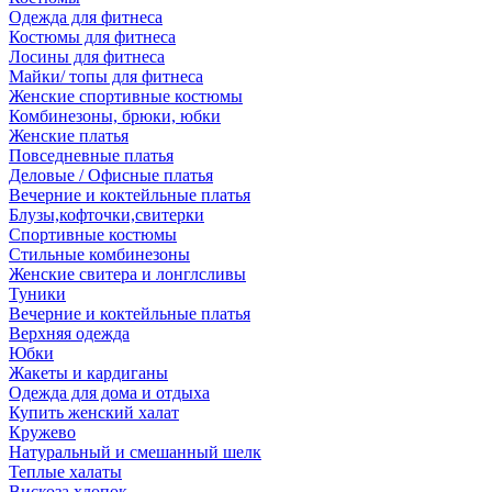
Одежда для фитнеса
Костюмы для фитнеса
Лосины для фитнеса
Майки/ топы для фитнеса
Женские спортивные костюмы
Комбинезоны, брюки, юбки
Женские платья
Повседневные платья
Деловые / Офисные платья
Вечерние и коктейльные платья
Блузы,кофточки,свитерки
Спортивные костюмы
Стильные комбинезоны
Женские свитера и лонглсливы
Туники
Вечерние и коктейльные платья
Верхняя одежда
Юбки
Жакеты и кардиганы
Одежда для дома и отдыха
Купить женский халат
Кружево
Натуральный и смешанный шелк
Теплые халаты
Вискоза,хлопок