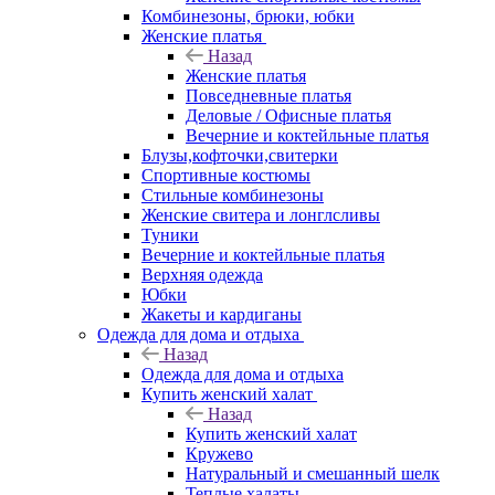
Комбинезоны, брюки, юбки
Женские платья
Назад
Женские платья
Повседневные платья
Деловые / Офисные платья
Вечерние и коктейльные платья
Блузы,кофточки,свитерки
Спортивные костюмы
Стильные комбинезоны
Женские свитера и лонглсливы
Туники
Вечерние и коктейльные платья
Верхняя одежда
Юбки
Жакеты и кардиганы
Одежда для дома и отдыха
Назад
Одежда для дома и отдыха
Купить женский халат
Назад
Купить женский халат
Кружево
Натуральный и смешанный шелк
Теплые халаты