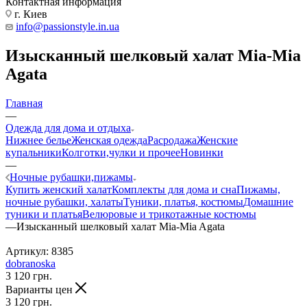
Контактная информация
г. Киев
info@passionstyle.in.ua
Изысканный шелковый халат Mia-Mia
Agata
Главная
—
Одежда для дома и отдыха
Нижнее белье
Женская одежда
Расродажа
Женские
купальники
Колготки,чулки и прочее
Новинки
—
Ночные рубашки,пижамы
Купить женский халат
Комплекты для дома и сна
Пижамы,
ночные рубашки, халаты
Туники, платья, костюмы
Домашние
туники и платья
Велюровые и трикотажные костюмы
—
Изысканный шелковый халат Mia-Mia Agata
Артикул:
8385
dobranoska
3 120
грн.
Варианты цен
3 120
грн.