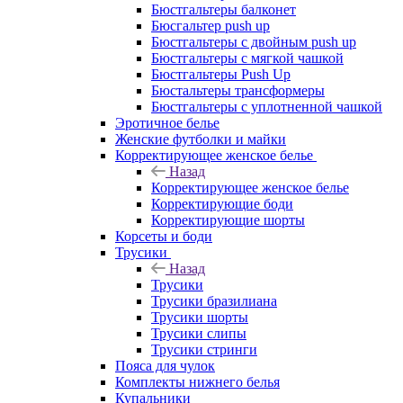
Бюстгальтеры балконет
Бюсгальтер push up
Бюстгальтеры с двойным push up
Бюстгальтеры с мягкой чашкой
Бюстгальтеры Push Up
Бюстальтеры трансформеры
Бюстгальтеры с уплотненной чашкой
Эротичное белье
Женские футболки и майки
Корректирующее женское белье
Назад
Корректирующее женское белье
Корректирующие боди
Корректирующие шорты
Корсеты и боди
Трусики
Назад
Трусики
Трусики бразилиана
Трусики шорты
Трусики слипы
Трусики стринги
Пояса для чулок
Комплекты нижнего белья
Купальники