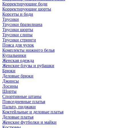
Корректирующие боди
Корректирующие шорты
Корсеты и боди
Трусики
Трусики бразилиана
Трусики шорты
Трусики слипы
Трусики стринги
Пояса для чулок
Комплекты нижнего белья
Купальники
Женская одежда
Женские блузы и рубашки
Брюки
Деловые брюки
Джинсы
Лосины
Шорты
Спортивные штаны
Повседневные платья
Пальто, пиджаки
Коктейльные и деловые платья
Деловые платья
Женские футболки и майки
Костюмы