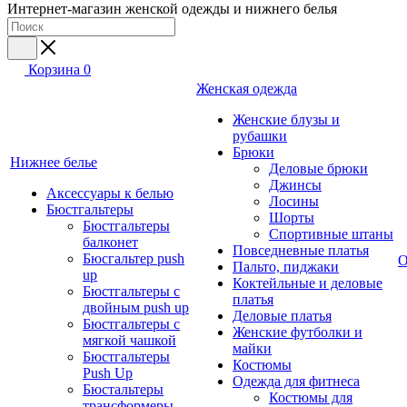
Интернет-магазин женской одежды и нижнего белья
Корзина
0
Женская одежда
Женские блузы и
рубашки
Брюки
Нижнее белье
Деловые брюки
Джинсы
Аксессуары к белью
Лосины
Бюстгальтеры
Шорты
Бюстгальтеры
Спортивные штаны
балконет
Повседневные платья
Бюсгальтер push
О
Пальто, пиджаки
up
Коктейльные и деловые
Бюстгальтеры с
платья
двойным push up
Деловые платья
Бюстгальтеры с
Женские футболки и
мягкой чашкой
майки
Бюстгальтеры
Костюмы
Push Up
Одежда для фитнеса
Бюстальтеры
Костюмы для
трансформеры