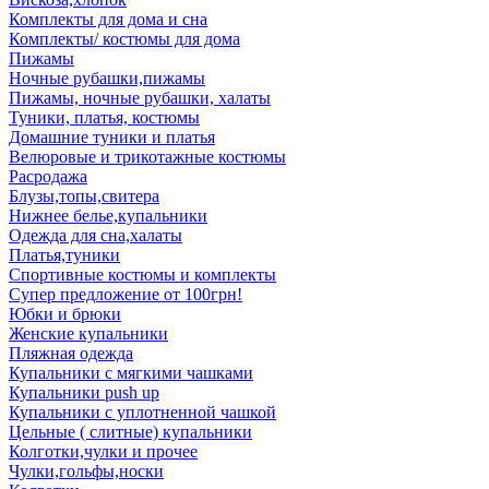
Комплекты для дома и сна
Комплекты/ костюмы для дома
Пижамы
Ночные рубашки,пижамы
Пижамы, ночные рубашки, халаты
Туники, платья, костюмы
Домашние туники и платья
Велюровые и трикотажные костюмы
Расродажа
Блузы,топы,свитера
Нижнее белье,купальники
Одежда для сна,халаты
Платья,туники
Спортивные костюмы и комплекты
Супер предложение от 100грн!
Юбки и брюки
Женские купальники
Пляжная одежда
Купальники с мягкими чашками
Купальники push up
Купальники с уплотненной чашкой
Цельные ( слитные) купальники
Колготки,чулки и прочее
Чулки,гольфы,носки