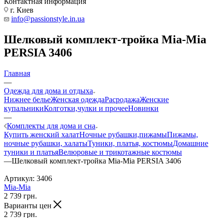
Контактная информация
г. Киев
info@passionstyle.in.ua
Шелковый комплект-тройка Mia-Mia
PERSIA 3406
Главная
—
Одежда для дома и отдыха
Нижнее белье
Женская одежда
Расродажа
Женские
купальники
Колготки,чулки и прочее
Новинки
—
Комплекты для дома и сна
Купить женский халат
Ночные рубашки,пижамы
Пижамы,
ночные рубашки, халаты
Туники, платья, костюмы
Домашние
туники и платья
Велюровые и трикотажные костюмы
—
Шелковый комплект-тройка Mia-Mia PERSIA 3406
Артикул:
3406
Mia-Mia
2 739
грн.
Варианты цен
2 739
грн.