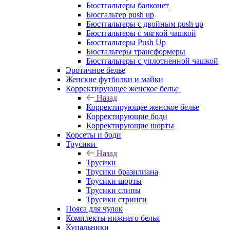
Бюстгальтеры балконет
Бюсгальтер push up
Бюстгальтеры с двойным push up
Бюстгальтеры с мягкой чашкой
Бюстгальтеры Push Up
Бюстальтеры трансформеры
Бюстгальтеры с уплотненной чашкой
Эротичное белье
Женские футболки и майки
Корректирующее женское белье
Назад
Корректирующее женское белье
Корректирующие боди
Корректирующие шорты
Корсеты и боди
Трусики
Назад
Трусики
Трусики бразилиана
Трусики шорты
Трусики слипы
Трусики стринги
Пояса для чулок
Комплекты нижнего белья
Купальники