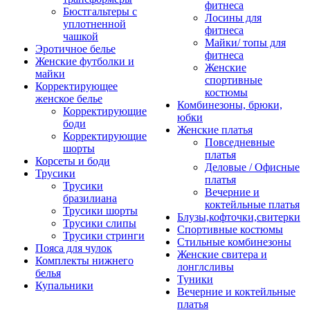
фитнеса
Бюстгальтеры с
Лосины для
уплотненной
фитнеса
чашкой
Майки/ топы для
Эротичное белье
фитнеса
Женские футболки и
Женские
майки
спортивные
Корректирующее
костюмы
женское белье
Комбинезоны, брюки,
Корректирующие
юбки
боди
Женские платья
Корректирующие
Повседневные
шорты
платья
Корсеты и боди
Деловые / Офисные
Трусики
платья
Трусики
Вечерние и
бразилиана
коктейльные платья
Трусики шорты
Блузы,кофточки,свитерки
Трусики слипы
Спортивные костюмы
Трусики стринги
Стильные комбинезоны
Пояса для чулок
Женские свитера и
Комплекты нижнего
лонглсливы
белья
Туники
Купальники
Вечерние и коктейльные
платья