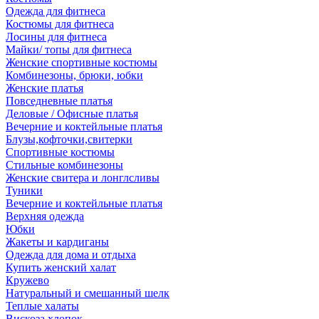
Одежда для фитнеса
Костюмы для фитнеса
Лосины для фитнеса
Майки/ топы для фитнеса
Женские спортивные костюмы
Комбинезоны, брюки, юбки
Женские платья
Повседневные платья
Деловые / Офисные платья
Вечерние и коктейльные платья
Блузы,кофточки,свитерки
Спортивные костюмы
Стильные комбинезоны
Женские свитера и лонглсливы
Туники
Вечерние и коктейльные платья
Верхняя одежда
Юбки
Жакеты и кардиганы
Одежда для дома и отдыха
Купить женский халат
Кружево
Натуральный и смешанный шелк
Теплые халаты
Вискоза,хлопок