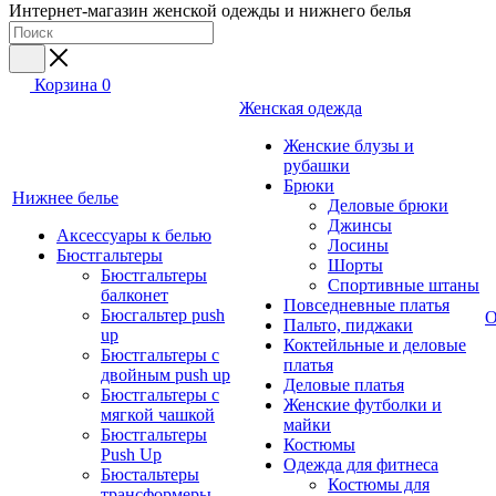
Интернет-магазин женской одежды и нижнего белья
Корзина
0
Женская одежда
Женские блузы и
рубашки
Брюки
Нижнее белье
Деловые брюки
Джинсы
Аксессуары к белью
Лосины
Бюстгальтеры
Шорты
Бюстгальтеры
Спортивные штаны
балконет
Повседневные платья
Бюсгальтер push
О
Пальто, пиджаки
up
Коктейльные и деловые
Бюстгальтеры с
платья
двойным push up
Деловые платья
Бюстгальтеры с
Женские футболки и
мягкой чашкой
майки
Бюстгальтеры
Костюмы
Push Up
Одежда для фитнеса
Бюстальтеры
Костюмы для
трансформеры