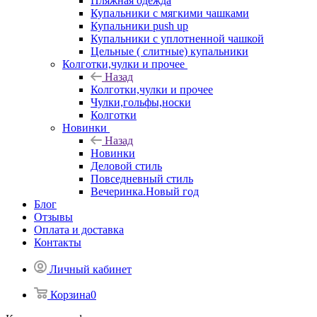
Пляжная одежда
Купальники с мягкими чашками
Купальники push up
Купальники с уплотненной чашкой
Цельные ( слитные) купальники
Колготки,чулки и прочее
Назад
Колготки,чулки и прочее
Чулки,гольфы,носки
Колготки
Новинки
Назад
Новинки
Деловой стиль
Повседневный стиль
Вечеринка.Новый год
Блог
Отзывы
Оплата и доставка
Контакты
Личный кабинет
Корзина
0