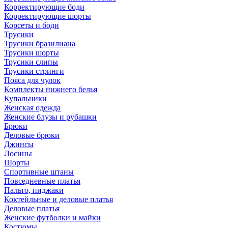
Корректирующие боди
Корректирующие шорты
Корсеты и боди
Трусики
Трусики бразилиана
Трусики шорты
Трусики слипы
Трусики стринги
Пояса для чулок
Комплекты нижнего белья
Купальники
Женская одежда
Женские блузы и рубашки
Брюки
Деловые брюки
Джинсы
Лосины
Шорты
Спортивные штаны
Повседневные платья
Пальто, пиджаки
Коктейльные и деловые платья
Деловые платья
Женские футболки и майки
Костюмы