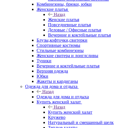
Комбинезоны, брюки, юбки
Женские платья
Назад
Женские платья
Повседневные платья
Деловые / Офисные платья
Вечерние и коктейльные платья
Блузы,кофточки,свитерки
Спортивные костюмы
Стильные комбинезоны
Женские свитера и лонглсливы
Туники
Вечерние и коктейльные платья
Верхняя одежда
Юбки
Жакеты и кардиганы
Одежда для дома и отдыха
Назад
Одежда для дома и отдыха
Купить женский халат
Назад
Купить женский халат
Кружево
Натуральный и смешанный шелк
Теплые халаты