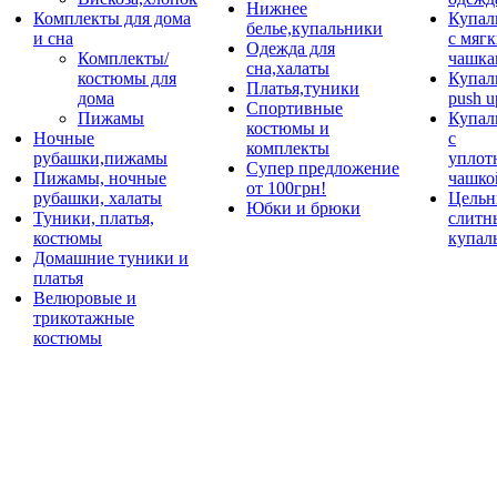
Нижнее
Комплекты для дома
Купал
белье,купальники
и сна
с мяг
Одежда для
Комплекты/
чашка
сна,халаты
костюмы для
Купал
Платья,туники
дома
push u
Спортивные
Пижамы
Купал
костюмы и
Ночные
с
комплекты
рубашки,пижамы
уплот
Супер предложение
Пижамы, ночные
чашко
от 100грн!
рубашки, халаты
Цельн
Юбки и брюки
Туники, платья,
слитн
костюмы
купал
Домашние туники и
платья
Велюровые и
трикотажные
костюмы