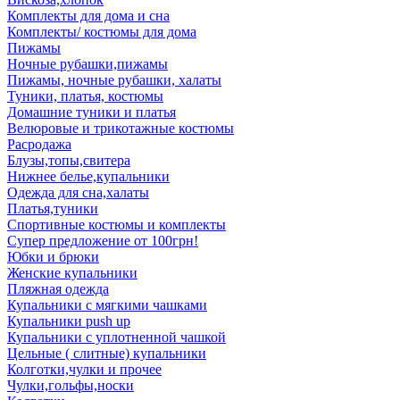
Комплекты для дома и сна
Комплекты/ костюмы для дома
Пижамы
Ночные рубашки,пижамы
Пижамы, ночные рубашки, халаты
Туники, платья, костюмы
Домашние туники и платья
Велюровые и трикотажные костюмы
Расродажа
Блузы,топы,свитера
Нижнее белье,купальники
Одежда для сна,халаты
Платья,туники
Спортивные костюмы и комплекты
Супер предложение от 100грн!
Юбки и брюки
Женские купальники
Пляжная одежда
Купальники с мягкими чашками
Купальники push up
Купальники с уплотненной чашкой
Цельные ( слитные) купальники
Колготки,чулки и прочее
Чулки,гольфы,носки