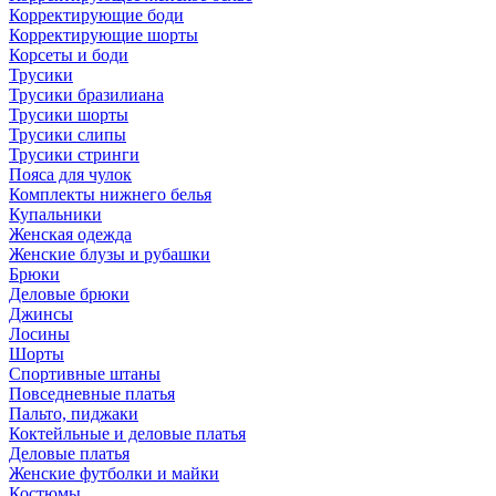
Корректирующие боди
Корректирующие шорты
Корсеты и боди
Трусики
Трусики бразилиана
Трусики шорты
Трусики слипы
Трусики стринги
Пояса для чулок
Комплекты нижнего белья
Купальники
Женская одежда
Женские блузы и рубашки
Брюки
Деловые брюки
Джинсы
Лосины
Шорты
Спортивные штаны
Повседневные платья
Пальто, пиджаки
Коктейльные и деловые платья
Деловые платья
Женские футболки и майки
Костюмы