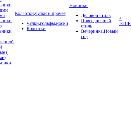
ьники
Новинки
кими
Колготки,чулки и прочее
ми
Деловой стиль
+
ьники
Повседневный
Чулки,гольфы,носки
ЕЩЕ
p
стиль
Колготки
ьники
Вечеринка.Новый
год
ненной
й
ые (
ые)
ьники