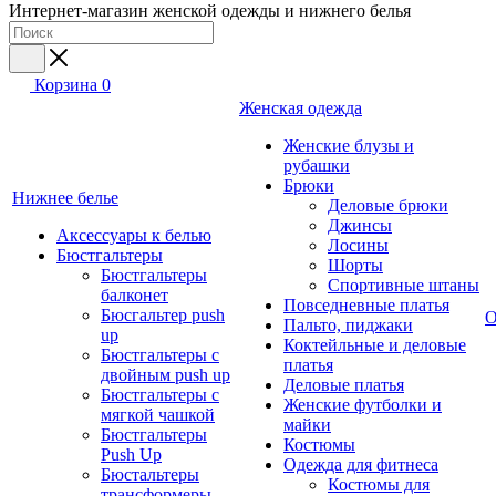
Интернет-магазин женской одежды и нижнего белья
Корзина
0
Женская одежда
Женские блузы и
рубашки
Брюки
Нижнее белье
Деловые брюки
Джинсы
Аксессуары к белью
Лосины
Бюстгальтеры
Шорты
Бюстгальтеры
Спортивные штаны
балконет
Повседневные платья
Бюсгальтер push
О
Пальто, пиджаки
up
Коктейльные и деловые
Бюстгальтеры с
платья
двойным push up
Деловые платья
Бюстгальтеры с
Женские футболки и
мягкой чашкой
майки
Бюстгальтеры
Костюмы
Push Up
Одежда для фитнеса
Бюстальтеры
Костюмы для
трансформеры