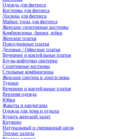
Одежда для фитнеса
Костюмы для фитнеса
Лосины для фитнеса
Майки/ топы для фитнеса
Женские спортивные костюмы
Комбинезоны, брюки, юбки
Женские платья
Повседневные платья
Деловые / Офисные платья
Вечерние и коктейльные платья
Блузы,кофточки,свитерки
Спортивные костюмы
Стильные комбинезоны
Женские свитера и лонглсливы
Туники
Вечерние и коктейльные платья
Верхняя одежда
Юбки
Жакеты и кардиганы
Одежда для дома и отдыха
Купить женский халат
Кружево
Натуральный и смешанный шелк
Теплые халаты
Вискоза,хлопок