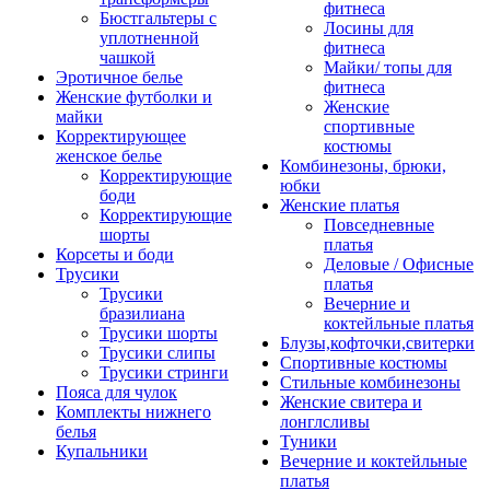
фитнеса
Бюстгальтеры с
Лосины для
уплотненной
фитнеса
чашкой
Майки/ топы для
Эротичное белье
фитнеса
Женские футболки и
Женские
майки
спортивные
Корректирующее
костюмы
женское белье
Комбинезоны, брюки,
Корректирующие
юбки
боди
Женские платья
Корректирующие
Повседневные
шорты
платья
Корсеты и боди
Деловые / Офисные
Трусики
платья
Трусики
Вечерние и
бразилиана
коктейльные платья
Трусики шорты
Блузы,кофточки,свитерки
Трусики слипы
Спортивные костюмы
Трусики стринги
Стильные комбинезоны
Пояса для чулок
Женские свитера и
Комплекты нижнего
лонглсливы
белья
Туники
Купальники
Вечерние и коктейльные
платья