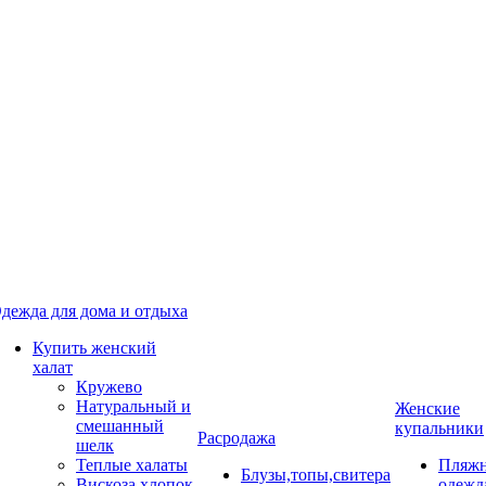
дежда для дома и отдыха
Купить женский
халат
Кружево
Натуральный и
Женские
смешанный
купальники
Расродажа
шелк
Теплые халаты
Пляжн
Блузы,топы,свитера
Вискоза,хлопок
одежд