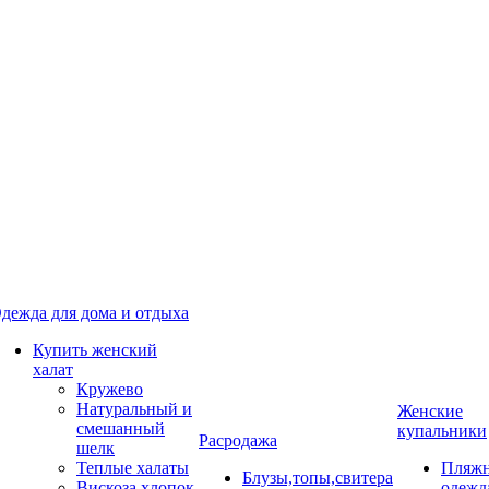
дежда для дома и отдыха
Купить женский
халат
Кружево
Натуральный и
Женские
смешанный
купальники
Расродажа
шелк
Теплые халаты
Пляжн
Блузы,топы,свитера
Вискоза,хлопок
одежд