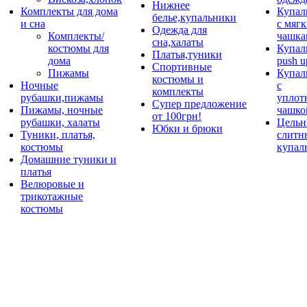
Нижнее
Комплекты для дома
Купал
белье,купальники
и сна
с мяг
Одежда для
Комплекты/
чашка
сна,халаты
костюмы для
Купал
Платья,туники
дома
push u
Спортивные
Пижамы
Купал
костюмы и
Ночные
с
комплекты
рубашки,пижамы
уплот
Супер предложение
Пижамы, ночные
чашко
от 100грн!
рубашки, халаты
Цельн
Юбки и брюки
Туники, платья,
слитн
костюмы
купал
Домашние туники и
платья
Велюровые и
трикотажные
костюмы