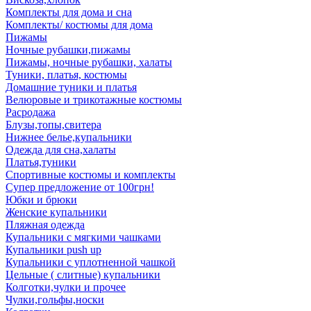
Комплекты для дома и сна
Комплекты/ костюмы для дома
Пижамы
Ночные рубашки,пижамы
Пижамы, ночные рубашки, халаты
Туники, платья, костюмы
Домашние туники и платья
Велюровые и трикотажные костюмы
Расродажа
Блузы,топы,свитера
Нижнее белье,купальники
Одежда для сна,халаты
Платья,туники
Спортивные костюмы и комплекты
Супер предложение от 100грн!
Юбки и брюки
Женские купальники
Пляжная одежда
Купальники с мягкими чашками
Купальники push up
Купальники с уплотненной чашкой
Цельные ( слитные) купальники
Колготки,чулки и прочее
Чулки,гольфы,носки