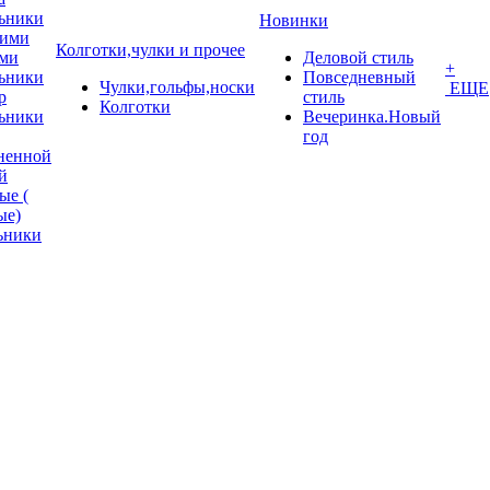
ьники
Новинки
кими
Колготки,чулки и прочее
ми
Деловой стиль
+
ьники
Повседневный
Чулки,гольфы,носки
ЕЩЕ
p
стиль
Колготки
ьники
Вечеринка.Новый
год
ненной
й
ые (
ые)
ьники