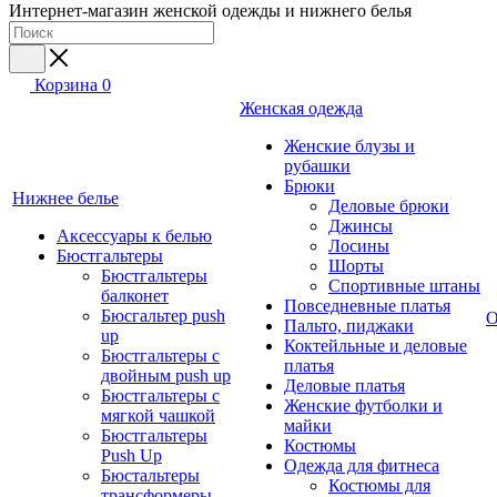
Интернет-магазин женской одежды и нижнего белья
Корзина
0
Женская одежда
Женские блузы и
рубашки
Брюки
Нижнее белье
Деловые брюки
Джинсы
Аксессуары к белью
Лосины
Бюстгальтеры
Шорты
Бюстгальтеры
Спортивные штаны
балконет
Повседневные платья
Бюсгальтер push
О
Пальто, пиджаки
up
Коктейльные и деловые
Бюстгальтеры с
платья
двойным push up
Деловые платья
Бюстгальтеры с
Женские футболки и
мягкой чашкой
майки
Бюстгальтеры
Костюмы
Push Up
Одежда для фитнеса
Бюстальтеры
Костюмы для
трансформеры