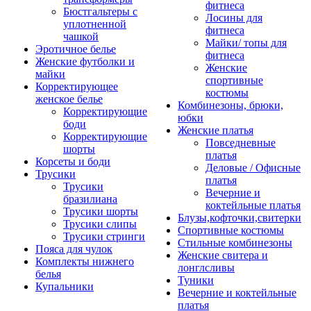
фитнеса
Бюстгальтеры с
Лосины для
уплотненной
фитнеса
чашкой
Майки/ топы для
Эротичное белье
фитнеса
Женские футболки и
Женские
майки
спортивные
Корректирующее
костюмы
женское белье
Комбинезоны, брюки,
Корректирующие
юбки
боди
Женские платья
Корректирующие
Повседневные
шорты
платья
Корсеты и боди
Деловые / Офисные
Трусики
платья
Трусики
Вечерние и
бразилиана
коктейльные платья
Трусики шорты
Блузы,кофточки,свитерки
Трусики слипы
Спортивные костюмы
Трусики стринги
Стильные комбинезоны
Пояса для чулок
Женские свитера и
Комплекты нижнего
лонглсливы
белья
Туники
Купальники
Вечерние и коктейльные
платья