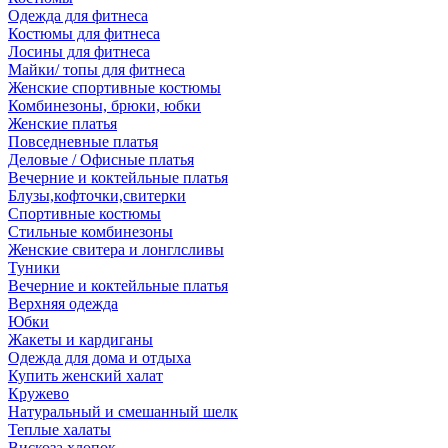
Одежда для фитнеса
Костюмы для фитнеса
Лосины для фитнеса
Майки/ топы для фитнеса
Женские спортивные костюмы
Комбинезоны, брюки, юбки
Женские платья
Повседневные платья
Деловые / Офисные платья
Вечерние и коктейльные платья
Блузы,кофточки,свитерки
Спортивные костюмы
Стильные комбинезоны
Женские свитера и лонглсливы
Туники
Вечерние и коктейльные платья
Верхняя одежда
Юбки
Жакеты и кардиганы
Одежда для дома и отдыха
Купить женский халат
Кружево
Натуральный и смешанный шелк
Теплые халаты
Вискоза,хлопок