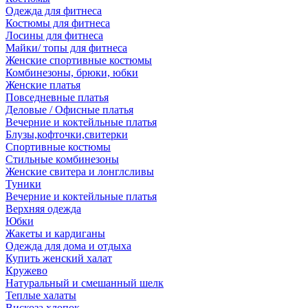
Одежда для фитнеса
Костюмы для фитнеса
Лосины для фитнеса
Майки/ топы для фитнеса
Женские спортивные костюмы
Комбинезоны, брюки, юбки
Женские платья
Повседневные платья
Деловые / Офисные платья
Вечерние и коктейльные платья
Блузы,кофточки,свитерки
Спортивные костюмы
Стильные комбинезоны
Женские свитера и лонглсливы
Туники
Вечерние и коктейльные платья
Верхняя одежда
Юбки
Жакеты и кардиганы
Одежда для дома и отдыха
Купить женский халат
Кружево
Натуральный и смешанный шелк
Теплые халаты
Вискоза,хлопок