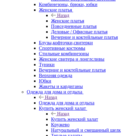
Комбинезоны, брюки, юбки
Женские платья
Назад
Женские платья
Повседневные платья
Деловые / Офисные платья
Вечерние и коктейльные платья
Блузы,кофточки,свитерки
Спортивные костюмы
Стильные комбинезоны
Женские свитера и лонглсливы
Туники
Вечерние и коктейльные платья
Верхняя одежда
Юбки
Жакеты и кардиганы
Одежда для дома и отдыха
Назад
Одежда для дома и отдыха
Купить женский халат
Назад
Купить женский халат
Кружево
Натуральный и смешанный шелк
Теплые халаты