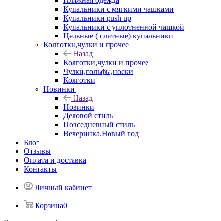
Пляжная одежда
Купальники с мягкими чашками
Купальники push up
Купальники с уплотненной чашкой
Цельные ( слитные) купальники
Колготки,чулки и прочее
Назад
Колготки,чулки и прочее
Чулки,гольфы,носки
Колготки
Новинки
Назад
Новинки
Деловой стиль
Повседневный стиль
Вечеринка.Новый год
Блог
Отзывы
Оплата и доставка
Контакты
Личный кабинет
Корзина
0