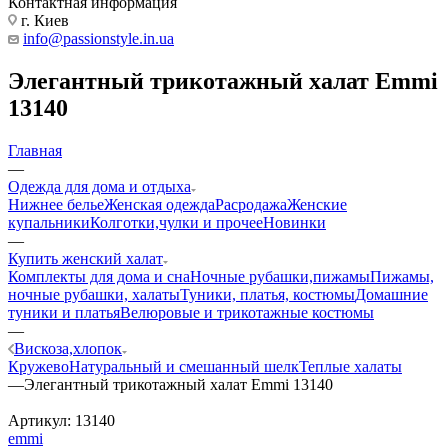
Контактная информация
г. Киев
info@passionstyle.in.ua
Элегантный трикотажный халат Emmi
13140
Главная
—
Одежда для дома и отдыха
Нижнее белье
Женская одежда
Расродажа
Женские
купальники
Колготки,чулки и прочее
Новинки
—
Купить женский халат
Комплекты для дома и сна
Ночные рубашки,пижамы
Пижамы,
ночные рубашки, халаты
Туники, платья, костюмы
Домашние
туники и платья
Велюровые и трикотажные костюмы
—
Вискоза,хлопок
Кружево
Натуральный и смешанный шелк
Теплые халаты
—
Элегантный трикотажный халат Emmi 13140
Артикул:
13140
emmi