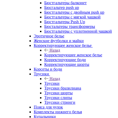
Бюстгальтеры балконет
Бюсгальтер push up
Бюстгальтеры с двойным push up
Бюстгальтеры с мягкой чашкой
Бюстгальтеры Push Up
Бюстальтеры трансформеры
Бюстгальтеры с уплотненной чашкой
Эротичное белье
Женские футболки и майки
Корректирующее женское белье
Назад
Корректирующее женское белье
Корректирующие боди
Корректирующие шорты
Корсеты и боди
Трусики
Назад
Трусики
Трусики бразилиана
Трусики шорты
Трусики слипы
Трусики стринги
Пояса для чулок
Комплекты нижнего белья
Купальники