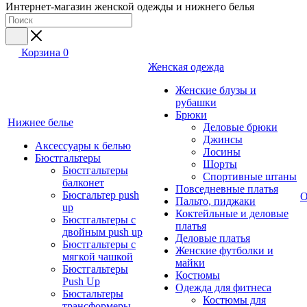
Интернет-магазин женской одежды и нижнего белья
Корзина
0
Женская одежда
Женские блузы и
рубашки
Брюки
Нижнее белье
Деловые брюки
Джинсы
Аксессуары к белью
Лосины
Бюстгальтеры
Шорты
Бюстгальтеры
Спортивные штаны
балконет
Повседневные платья
Бюсгальтер push
О
Пальто, пиджаки
up
Коктейльные и деловые
Бюстгальтеры с
платья
двойным push up
Деловые платья
Бюстгальтеры с
Женские футболки и
мягкой чашкой
майки
Бюстгальтеры
Костюмы
Push Up
Одежда для фитнеса
Бюстальтеры
Костюмы для
трансформеры