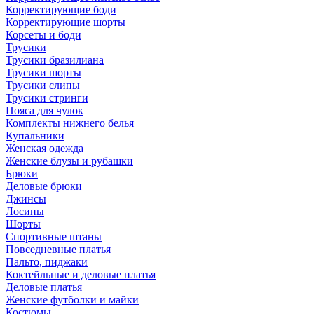
Корректирующие боди
Корректирующие шорты
Корсеты и боди
Трусики
Трусики бразилиана
Трусики шорты
Трусики слипы
Трусики стринги
Пояса для чулок
Комплекты нижнего белья
Купальники
Женская одежда
Женские блузы и рубашки
Брюки
Деловые брюки
Джинсы
Лосины
Шорты
Спортивные штаны
Повседневные платья
Пальто, пиджаки
Коктейльные и деловые платья
Деловые платья
Женские футболки и майки
Костюмы