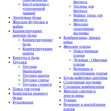
фитнеса
Бюстгальтеры с
Лосины для
уплотненной
фитнеса
чашкой
Майки/ топы для
Эротичное белье
фитнеса
Женские футболки и
Женские
майки
спортивные
Корректирующее
костюмы
женское белье
Комбинезоны, брюки,
Корректирующие
юбки
боди
Женские платья
Корректирующие
Повседневные
шорты
платья
Корсеты и боди
Деловые / Офисные
Трусики
платья
Трусики
Вечерние и
бразилиана
коктейльные платья
Трусики шорты
Блузы,кофточки,свитерки
Трусики слипы
Спортивные костюмы
Трусики стринги
Стильные комбинезоны
Пояса для чулок
Женские свитера и
Комплекты нижнего
лонглсливы
белья
Туники
Купальники
Вечерние и коктейльные
платья