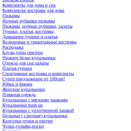
Комплекты для дома и сна
Комплекты/ костюмы для дома
Пижамы
Ночные рубашки,пижамы
Пижамы, ночные рубашки, халаты
Туники, платья, костюмы
Домашние туники и платья
Велюровые и трикотажные костюмы
Расродажа
Блузы,топы,свитера
Нижнее белье,купальники
Одежда для сна,халаты
Платья,туники
Спортивные костюмы и комплекты
Супер предложение от 100грн!
Юбки и брюки
Женские купальники
Пляжная одежда
Купальники с мягкими чашками
Купальники push up
Купальники с уплотненной чашкой
Цельные ( слитные) купальники
Колготки,чулки и прочее
Чулки,гольфы,носки