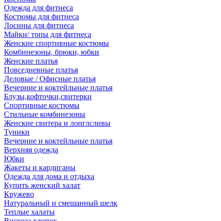
Одежда для фитнеса
Костюмы для фитнеса
Лосины для фитнеса
Майки/ топы для фитнеса
Женские спортивные костюмы
Комбинезоны, брюки, юбки
Женские платья
Повседневные платья
Деловые / Офисные платья
Вечерние и коктейльные платья
Блузы,кофточки,свитерки
Спортивные костюмы
Стильные комбинезоны
Женские свитера и лонглсливы
Туники
Вечерние и коктейльные платья
Верхняя одежда
Юбки
Жакеты и кардиганы
Одежда для дома и отдыха
Купить женский халат
Кружево
Натуральный и смешанный шелк
Теплые халаты
Вискоза,хлопок