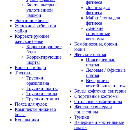
фитнеса
Бюстгальтеры с
Лосины для
уплотненной
фитнеса
чашкой
Майки/ топы для
Эротичное белье
фитнеса
Женские футболки и
Женские
майки
спортивные
Корректирующее
костюмы
женское белье
Комбинезоны, брюки,
Корректирующие
юбки
боди
Женские платья
Корректирующие
Повседневные
шорты
платья
Корсеты и боди
Деловые / Офисные
Трусики
платья
Трусики
Вечерние и
бразилиана
коктейльные платья
Трусики шорты
Блузы,кофточки,свитерки
Трусики слипы
Спортивные костюмы
Трусики стринги
Стильные комбинезоны
Пояса для чулок
Женские свитера и
Комплекты нижнего
лонглсливы
белья
Туники
Купальники
Вечерние и коктейльные
платья