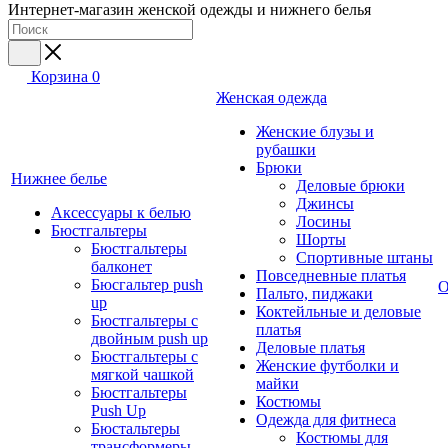
Интернет-магазин женской одежды и нижнего белья
Корзина
0
Женская одежда
Женские блузы и
рубашки
Брюки
Нижнее белье
Деловые брюки
Джинсы
Аксессуары к белью
Лосины
Бюстгальтеры
Шорты
Бюстгальтеры
Спортивные штаны
балконет
Повседневные платья
Бюсгальтер push
О
Пальто, пиджаки
up
Коктейльные и деловые
Бюстгальтеры с
платья
двойным push up
Деловые платья
Бюстгальтеры с
Женские футболки и
мягкой чашкой
майки
Бюстгальтеры
Костюмы
Push Up
Одежда для фитнеса
Бюстальтеры
Костюмы для
трансформеры