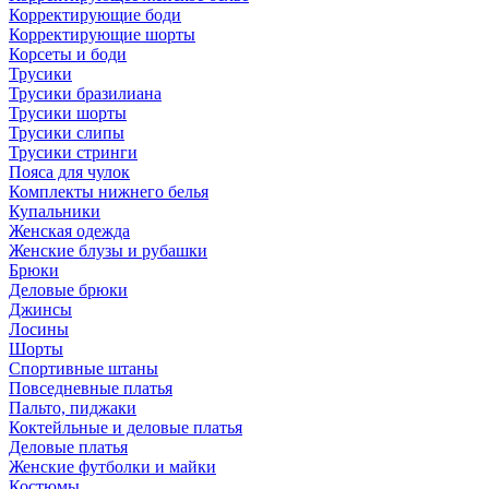
Корректирующие боди
Корректирующие шорты
Корсеты и боди
Трусики
Трусики бразилиана
Трусики шорты
Трусики слипы
Трусики стринги
Пояса для чулок
Комплекты нижнего белья
Купальники
Женская одежда
Женские блузы и рубашки
Брюки
Деловые брюки
Джинсы
Лосины
Шорты
Спортивные штаны
Повседневные платья
Пальто, пиджаки
Коктейльные и деловые платья
Деловые платья
Женские футболки и майки
Костюмы