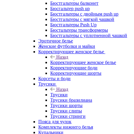
Бюстгальтеры балконет
Бюсгальтер push up
Бюстгальтеры с двойным push up
Бюстгальтеры с мягкой чашкой
Бюстгальтеры Push Up
Бюстальтеры трансформеры
Бюстгальтеры с уплотненной чашкой
Эротичное белье
Женские футболки и майки
Корректирующее женское белье
Назад
Корректирующее женское белье
Корректирующие боди
Корректирующие шорты
Корсеты и боди
Трусики
Назад
Трусики
Трусики бразилиана
Трусики шорты
Трусики слипы
Трусики стринги
Пояса для чулок
Комплекты нижнего белья
Купальники