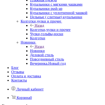
Пляжная одежда
Купальники с мягкими чашками
Купальники push up
Купальники с уплотненной чашкой
Цельные ( слитные) купальники
Колготки,чулки и прочее
Назад
Колготки,чулки и прочее
Чулки,гольфы,носки
Колготки
Новинки
Назад
Новинки
Деловой стиль
Повседневный стиль
Вечеринка.Новый год
Блог
Отзывы
Оплата и доставка
Контакты
Личный кабинет
Корзина
0