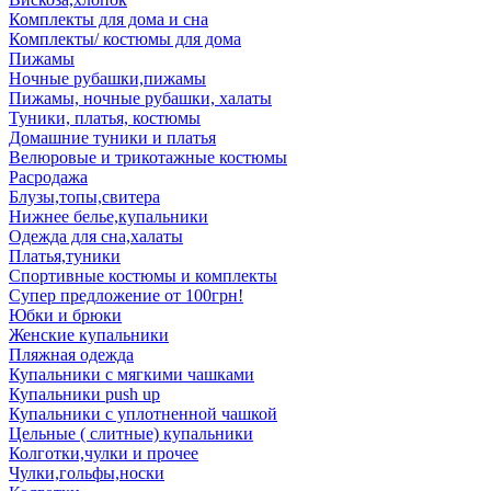
Комплекты для дома и сна
Комплекты/ костюмы для дома
Пижамы
Ночные рубашки,пижамы
Пижамы, ночные рубашки, халаты
Туники, платья, костюмы
Домашние туники и платья
Велюровые и трикотажные костюмы
Расродажа
Блузы,топы,свитера
Нижнее белье,купальники
Одежда для сна,халаты
Платья,туники
Спортивные костюмы и комплекты
Супер предложение от 100грн!
Юбки и брюки
Женские купальники
Пляжная одежда
Купальники с мягкими чашками
Купальники push up
Купальники с уплотненной чашкой
Цельные ( слитные) купальники
Колготки,чулки и прочее
Чулки,гольфы,носки