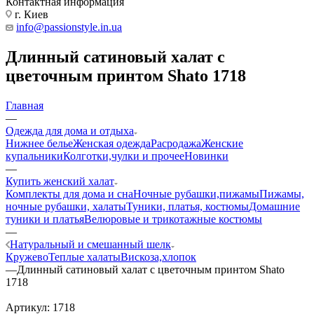
Контактная информация
г. Киев
info@passionstyle.in.ua
Длинный сатиновый халат с
цветочным принтом Shato 1718
Главная
—
Одежда для дома и отдыха
Нижнее белье
Женская одежда
Расродажа
Женские
купальники
Колготки,чулки и прочее
Новинки
—
Купить женский халат
Комплекты для дома и сна
Ночные рубашки,пижамы
Пижамы,
ночные рубашки, халаты
Туники, платья, костюмы
Домашние
туники и платья
Велюровые и трикотажные костюмы
—
Натуральный и смешанный шелк
Кружево
Теплые халаты
Вискоза,хлопок
—
Длинный сатиновый халат с цветочным принтом Shato
1718
Артикул:
1718