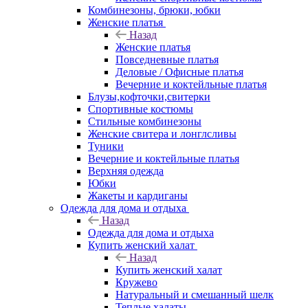
Комбинезоны, брюки, юбки
Женские платья
Назад
Женские платья
Повседневные платья
Деловые / Офисные платья
Вечерние и коктейльные платья
Блузы,кофточки,свитерки
Спортивные костюмы
Стильные комбинезоны
Женские свитера и лонглсливы
Туники
Вечерние и коктейльные платья
Верхняя одежда
Юбки
Жакеты и кардиганы
Одежда для дома и отдыха
Назад
Одежда для дома и отдыха
Купить женский халат
Назад
Купить женский халат
Кружево
Натуральный и смешанный шелк
Теплые халаты